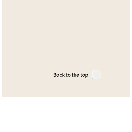
L'agence
Nos approches
contact@vectors-
Expertises
group.com
Contact
Back to the top