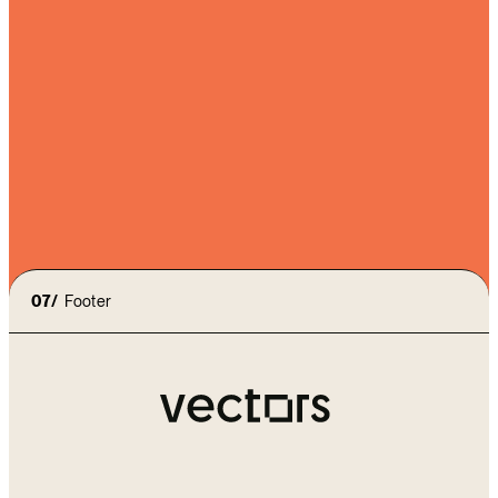
J'accepte les
conditions d'utilisations
et la
politique
de confidentialité
07/
Footer